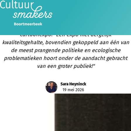
Veel lof voor internationale cartoonexpo van
Cultuursmakers
Lovende woorden over onze internationale
cartoonexpo:
"Een expo met dergelijk
kwaliteitsgehalte, bovendien gekoppeld aan één van
de meest prangende politieke en ecologische
problematieken hoort onder de aandacht gebracht
van een groter publiek!"
Sara Heyninck
19 mei 2026