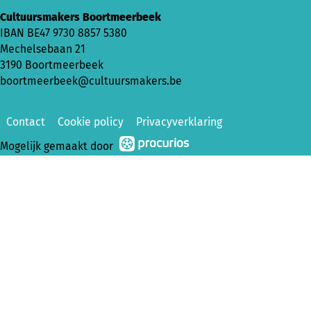
Cultuursmakers Boortmeerbeek
IBAN BE47 9730 8857 5380
Mechelsebaan 21
3190 Boortmeerbeek
boortmeerbeek@cultuursmakers.be
Contact
Cookie policy
Privacyverklaring
Mogelijk gemaakt door