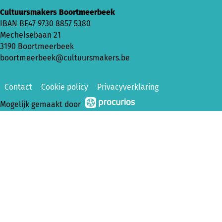
Cultuursmakers Boortmeerbeek
IBAN BE47 9730 8857 5380
Mechelsebaan 21
3190 Boortmeerbeek
boortmeerbeek@cultuursmakers.be
Contact
Cookie policy
Privacyverklaring
Mogelijk gemaakt door