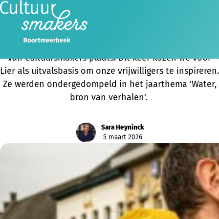
Vrijwilligers Cultuursmakers kregen inspiratiebad in
Lier
Afgelopen zondag vond de jaarlijkse Planningsdag
van Cultuursmakers plaats. Dit keer kozen we voor
Lier als uitvalsbasis om onze vrijwilligers te inspireren.
Ze werden ondergedompeld in het jaarthema 'Water,
bron van verhalen'.
Sara Heyninck
5 maart 2026