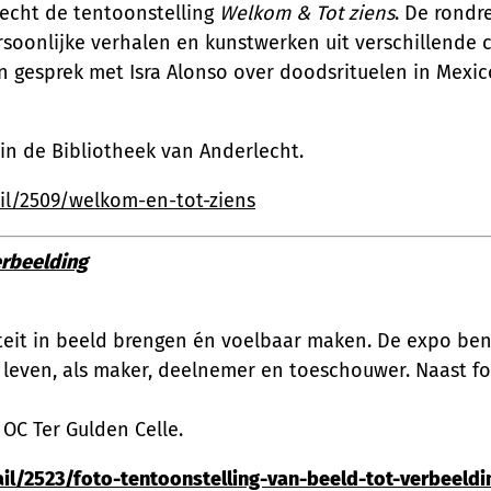
lecht de tentoonstelling
Welkom & Tot ziens
. De rondr
onlijke verhalen en kunstwerken uit verschillende cu
 gesprek met Isra Alonso over doodsrituelen in Mexico
 in de Bibliotheek van Anderlecht.
il/2509/welkom-en-tot-ziens
erbeelding
siteit in beeld brengen én voelbaar maken. De expo be
even, als maker, deelnemer en toeschouwer. Naast foto
 OC Ter Gulden Celle.
il/2523/foto-tentoonstelling-van-beeld-tot-verbeeldi