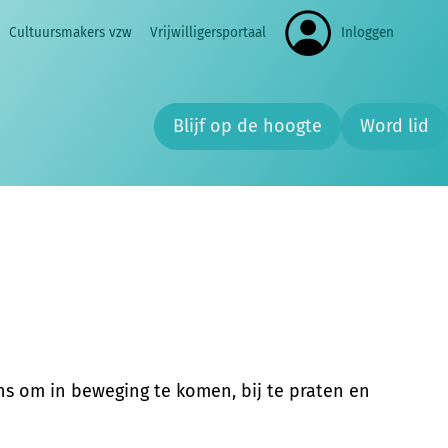
Cultuursmakers vzw
Vrijwilligersportaal
Inloggen
Zoe
rs een belangrijk principe extra in de verf:
Blijf op de hoogte
Word lid
n het hele jaar door activiteiten die gratis
de kijker.
 om in beweging te komen, bij te praten en