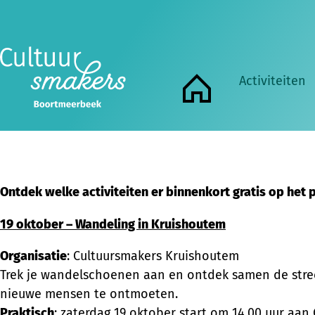
Vandaag, op 17 oktober, de Internationale Dag voor 
Activiteiten
Home
We geloven dat cultuur mensen verbindt, kansen creë
toegankelijk zijn
Ontdek welke activiteiten er binnenkort gratis op het
19 oktober – Wandeling in Kruishoutem
Organisatie
: Cultuursmakers Kruishoutem
Trek je wandelschoenen aan en ontdek samen de stre
nieuwe mensen te ontmoeten.
Praktisch
: zaterdag 19 oktober start om 14.00 uur a