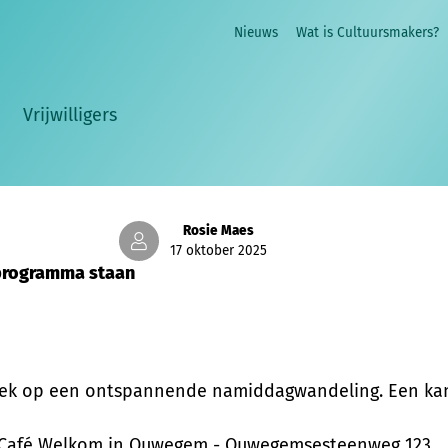
Internationale Dag tegen Armoede
Nieuws
Wat is Cultuursmakers?
de Uitbanning van Armoede, zetten we bij Cultuursmake
cultuur is voor iedereen.
Vrijwilligers
ert en muren afbreekt. Daarom organiseren onze groepe
. Op deze dag zetten we die activiteiten graag extra in 
Rosie Maes
17 oktober 2025
 programma staan
ek op een ontspannende namiddagwandeling. Een kans
an Café Welkom in Ouwegem - Ouwegemsesteenweg 123.