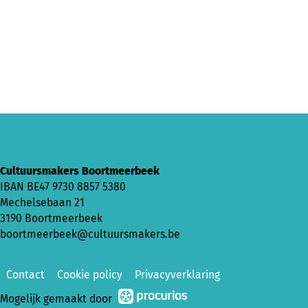
Cultuursmakers Boortmeerbeek
IBAN BE47 9730 8857 5380
Mechelsebaan 21
3190 Boortmeerbeek
boortmeerbeek@cultuursmakers.be
Contact
Cookie policy
Privacyverklaring
Mogelijk gemaakt door