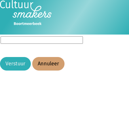
Voer je e-mailadres in en je ontvangt binnen enkele
minuten een link waarmee je een wachtwoord kunt
instellen.
Ope
Zoeken
men
E-mailadres
*
Verstuur
Annuleer