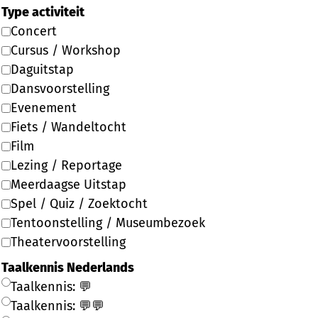
Type activiteit
Concert
Cursus / Workshop
Daguitstap
Dansvoorstelling
Evenement
Fiets / Wandeltocht
Film
Lezing / Reportage
Meerdaagse Uitstap
Spel / Quiz / Zoektocht
Tentoonstelling / Museumbezoek
Theatervoorstelling
Taalkennis Nederlands
Taalkennis: 💬
Taalkennis: 💬💬