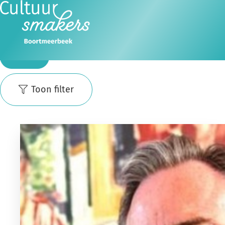
Zoeken
Ope
Zoeken
men
Zoeken
Toon filter